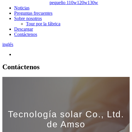
pequeño 110w120w130w
Noticias
Preguntas frecuentes
Sobre nosotros
Tour por la fábrica
Descargar
Contáctenos
inglés
Contáctenos
Tecnología solar Co., Ltd.
de Amso