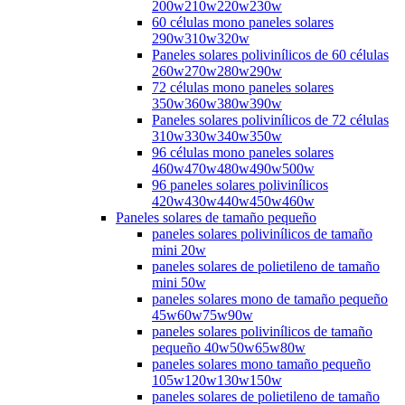
200w210w220w230w
60 células mono paneles solares
290w310w320w
Paneles solares polivinílicos de 60 células
260w270w280w290w
72 células mono paneles solares
350w360w380w390w
Paneles solares polivinílicos de 72 células
310w330w340w350w
96 células mono paneles solares
460w470w480w490w500w
96 paneles solares polivinílicos
420w430w440w450w460w
Paneles solares de tamaño pequeño
paneles solares polivinílicos de tamaño
mini 20w
paneles solares de polietileno de tamaño
mini 50w
paneles solares mono de tamaño pequeño
45w60w75w90w
paneles solares polivinílicos de tamaño
pequeño 40w50w65w80w
paneles solares mono tamaño pequeño
105w120w130w150w
paneles solares de polietileno de tamaño