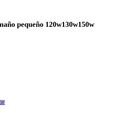
 tamaño pequeño 120w130w150w
PDF