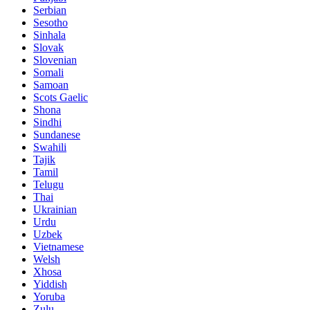
Serbian
Sesotho
Sinhala
Slovak
Slovenian
Somali
Samoan
Scots Gaelic
Shona
Sindhi
Sundanese
Swahili
Tajik
Tamil
Telugu
Thai
Ukrainian
Urdu
Uzbek
Vietnamese
Welsh
Xhosa
Yiddish
Yoruba
Zulu