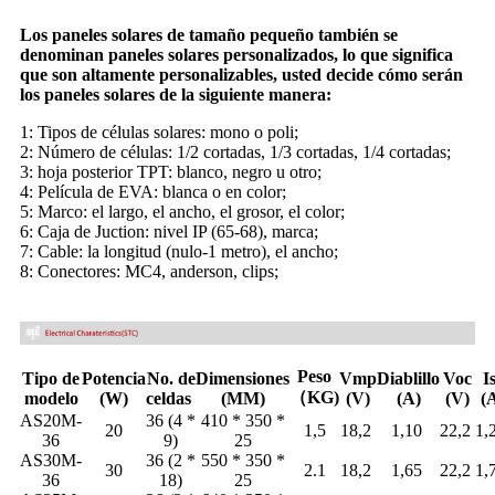
Los paneles solares de tamaño pequeño también se
denominan paneles solares personalizados, lo que significa
que son altamente personalizables, usted decide cómo serán
los paneles solares de la siguiente manera:
1: Tipos de células solares: mono o poli;
2: Número de células: 1/2 cortadas, 1/3 cortadas, 1/4 cortadas;
3: hoja posterior TPT: blanco, negro u otro;
4: Película de EVA: blanca o en color;
5: Marco: el largo, el ancho, el grosor, el color;
6: Caja de Juction: nivel IP (65-68), marca;
7: Cable: la longitud (nulo-1 metro), el ancho;
8: Conectores: MC4, anderson, clips;
Peso
Tipo de
Potencia
No. de
Dimensiones
Vmp
Diablillo
Voc
I
（KG)
modelo
(W)
celdas
(MM)
(V)
(A)
(V)
(
AS20M-
36 (4 *
410 * 350 *
20
1,5
18,2
1,10
22,2
1,
36
9)
25
AS30M-
36 (2 *
550 * 350 *
30
2.1
18,2
1,65
22,2
1,
36
18)
25