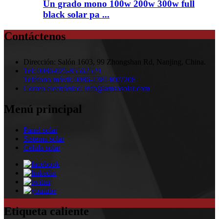
Un grado mono 100w 200w 300w full
black solar pa ...
Contáctenos
Dirección:
Salón 1603, 99 Zhongshan Rd, Nanjing, China.
Tel:
0086-025-85562529
Teléfono móvil:
0086-13814007208
Correo electrónico:
info@amsosolar.com
Menú principal
Panel solar
Sistema solar
Célula solar
Etiqueta caliente