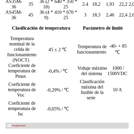
AS35M-
36 (2 *
640 * 350 *
35
2.4
18,2
1,93
22,2
2,
36
18)
25
AS45M-
36 (4 *
410 * 670 *
45
3
18,3
2,46
22,4
2,
36
9)
25
Clasificación de temperatura
Parámetro de límite
Temperatura
nominal de la
-40- + 85
Temperatura de
celda de
45 ± 2 ℃
funcionamiento
℃
funcionamiento
(NOCT)
Coeficiente de
Voltaje máximo
1000 /
temperatura de
-0,4% / ℃
del sistema
1500VDC
Pmax
Clasificación
Coeficiente de
máxima del
temperatura de
10 A
-0,29% / ℃
fusible de la
Voc
serie
Coeficiente de
temperatura de
-0,05% / ℃
Isc