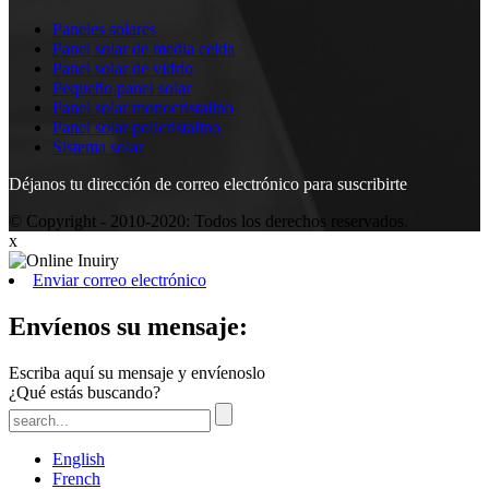
Paneles solares
Panel solar de media celda
Panel solar de vidrio
Pequeño panel solar
Panel solar monocristalino
Panel solar policristalino
Sistema solar
Déjanos tu dirección de correo electrónico para suscribirte
© Copyright - 2010-2020: Todos los derechos reservados.
x
Enviar correo electrónico
Envíenos su mensaje:
Escriba aquí su mensaje y envíenoslo
¿Qué estás buscando?
English
French