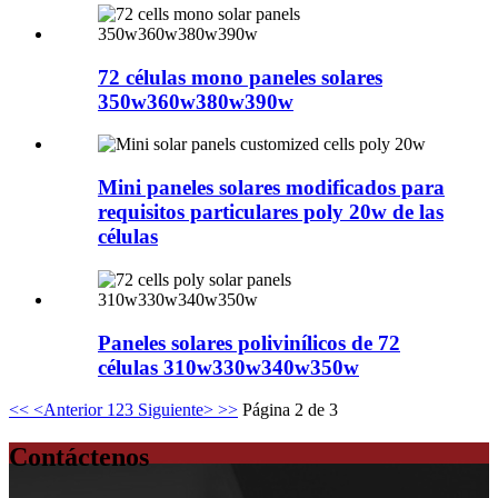
72 células mono paneles solares
350w360w380w390w
Mini paneles solares modificados para
requisitos particulares poly 20w de las
células
Paneles solares polivinílicos de 72
células 310w330w340w350w
<<
<Anterior
1
2
3
Siguiente>
>>
Página 2 de 3
Contáctenos