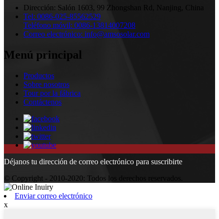
Dirección:
Salón 1603, 99 Zhongshan Rd, Nanjing, China
Tel:
0086-025-85562529
Teléfono móvil:
0086-13814007208
Correo electrónico:
info@amsosolar.com
Menú principal
Productos
Sobre nosotros
Tour por la fábrica
Contáctenos
Déjanos tu dirección de correo electrónico para suscribirte
© Copyright - 2010-2020: Todos los derechos reservados.
Enviar correo electrónico
x