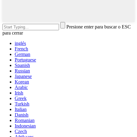
Presione enter para buscar o ESC
para cerrar
inglés
French
German
Portuguese
Spanish
Russian
Japanese
Korean
Arabic
Irish
Greek
Turkish
Italian
Danish
Romanian
Indonesian
Czech
Afrikaans