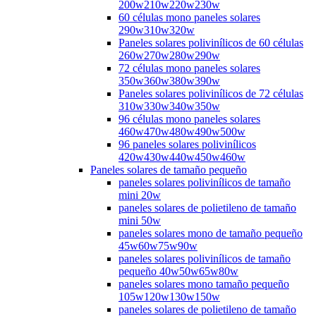
200w210w220w230w
60 células mono paneles solares
290w310w320w
Paneles solares polivinílicos de 60 células
260w270w280w290w
72 células mono paneles solares
350w360w380w390w
Paneles solares polivinílicos de 72 células
310w330w340w350w
96 células mono paneles solares
460w470w480w490w500w
96 paneles solares polivinílicos
420w430w440w450w460w
Paneles solares de tamaño pequeño
paneles solares polivinílicos de tamaño
mini 20w
paneles solares de polietileno de tamaño
mini 50w
paneles solares mono de tamaño pequeño
45w60w75w90w
paneles solares polivinílicos de tamaño
pequeño 40w50w65w80w
paneles solares mono tamaño pequeño
105w120w130w150w
paneles solares de polietileno de tamaño